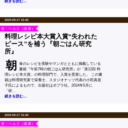
続きを読む...
2025-09-17 10:45
食・ヘルス（健康）
料理レシピ本大賞入賞“失われた
ピース”を補う『朝ごはん研究
所』
朝
食のレシピを実験やマンガとともに掲載している
書籍『午前7時の朝ごはん研究所』が「第12回 料
理レシピ本大賞」の料理部門で、入賞を受賞した。 この書
籍は料理研究家で栄養士、スタジオナッツ代表の小田真規
子氏によるもので、出版社はポプラ社。2024年5月に
「研…
続きを読む...
2025-09-17 10:45
食・ヘルス（健康）