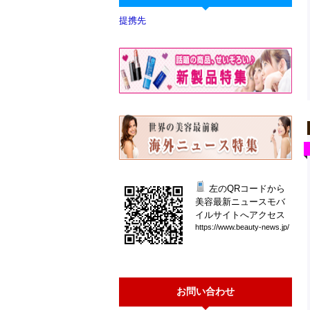
提携先
左のQRコードから
美容最新ニュースモバ
イルサイトへアクセス
htt
ps:
//w
ww.
bea
uty
-ne
ws.
jp/
お問い合わせ