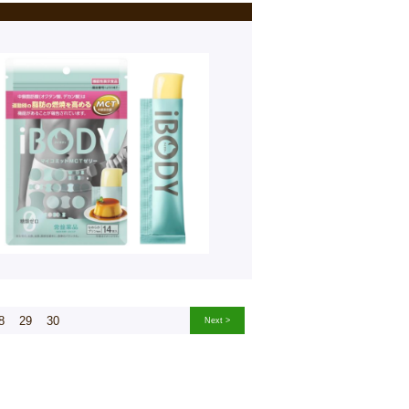
8
29
30
Next >