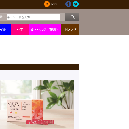
RSS
索：
イル
ヘア
食・ヘルス（健康）
トレンド