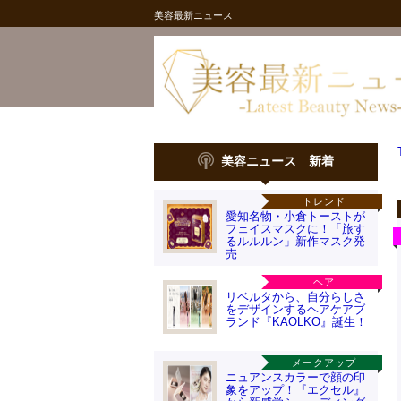
美容最新ニュース
美容ニュース 新着
トレンド
愛知名物・小倉トーストが
フェイスマスクに！「旅す
るルルルン」新作マスク発
売
ヘア
リベルタから、自分らしさ
をデザインするヘアケアブ
ランド『KAOLKO』誕生！
メークアップ
ニュアンスカラーで顔の印
象をアップ！『エクセル』