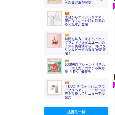
ら新美容液が登場
土台からエイジングケア！
響かなくなった肌も目覚め
る化粧水が登場
時間を味方にするヘアケア
ブランド『タイムユー』の
ミスト美容液から、“ネクタ
リン＆ピーチの香り”が新登
場！
2000円以下シャントリテス
ト・大人女子のプチ不調対
策『LDK』最新号
「DUO ザ ウォッシュ ブラ
ックリペア」、ユーザーの
声を反映してリニューアル
発売！
提携先一覧