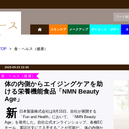
ワード検
スキンケア
メークアップ
ダイエット・ボディ
ネ
TOP
>
食・ヘルス（健康）
2025-09-23 22:45
食・ヘルス（健康）
体の内側からエイジングケアを助
ける栄養機能食品「NMN Beauty
Age」
新
日本製薬株式会社は9月15日、自社が展開する
「Fun and Health」において、「NMN Beauty
Age」を発売した。自社公式オンラインショップ、各種EC
モール、電話注文にて入手することが可能だ。 体の内側か