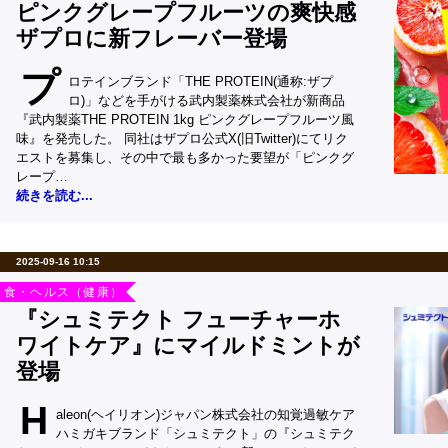
ピンクグレープフルーツの爽快感
ザプロに新フレーバー登場
プ
ロテインブランド「THE PROTEIN(通称:ザプ
ロ)」などを手がける武内製薬株式会社が新商品
『武内製薬THE PROTEIN 1kg ピンクグレープフルーツ風
味』を発売した。 同社はザプロ公式X(旧Twitter)にてリク
エストを募集し、その中で最も多かった要望が「ピンクグ
レープ…
続きを読む...
2025-09-16 10:15
食・ヘルス（健康）
『シュミテクト フューチャーホ
ワイトケア』にマイルドミントが
登場
H
aleon(ヘイリオン)ジャパン株式会社の知覚過敏ケア
ハミガキブランド「シュミテクト」の『シュミテク