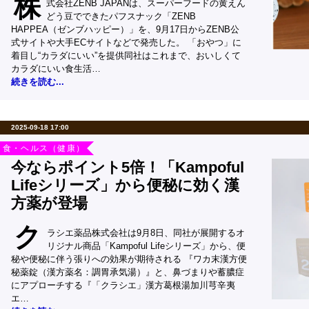
株
式会社ZENB JAPANは、スーパーフードの黄えん
どう豆でできたパフスナック「ZENB
HAPPEA（ゼンブハッピー）」を、9月17日からZENB公
式サイトや大手ECサイトなどで発売した。 「おやつ」に
着目し“カラダにいい”を提供同社はこれまで、おいしくて
カラダにいい食生活…
続きを読む...
2025-09-18 17:00
食・ヘルス（健康）
今ならポイント5倍！「Kampoful
Lifeシリーズ」から便秘に効く漢
方薬が登場
ク
ラシエ薬品株式会社は9月8日、同社が展開するオ
リジナル商品「Kampoful Lifeシリーズ」から、便
秘や便秘に伴う張りへの効果が期待される 『ワカ末漢方便
秘薬錠（漢方薬名：調胃承気湯）』と、鼻づまりや蓄膿症
にアプローチする『「クラシエ」漢方葛根湯加川芎辛夷
エ…