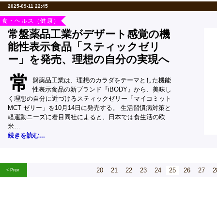
2025-09-11 22:45
食・ヘルス（健康）
常盤薬品工業がデザート感覚の機
能性表示食品「スティックゼリ
ー」を発売、理想の自分の実現へ
常
盤薬品工業は、理想のカラダをテーマとした機能
性表示食品の新ブランド『iBODY』から、美味し
く理想の自分に近づけるスティックゼリー「マイコミット
MCT ゼリー」を10月14日に発売する。 生活習慣病対策と
軽運動ニーズに着目同社によると、日本では食生活の欧
米…
続きを読む...
20
21
22
23
24
25
26
27
2
< Prev