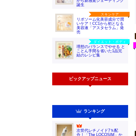
から新感覚シェーディング
誕生
スキンケア
リポソーム化美容成分で潤
いケア！CC1から初となる
美容液「アスタセラム」発
売
ダイエット・ボディ
理想のバランスでやせる と
ことん手間を省いた1品完
結のレシピ集
ピックアップニュース
ランキング
次世代レチノイド7％配
合！「The LOCOSIM」か