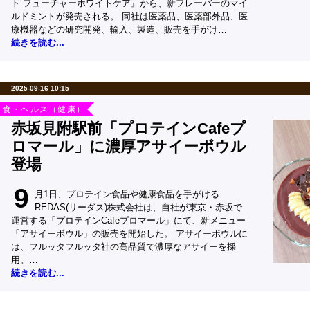
ト フューチャーホワイトケア』から、新フレーバーのマイ
ルドミントが発売される。 同社は医薬品、医薬部外品、医
療機器などの研究開発、輸入、製造、販売を手がけ…
続きを読む...
2025-09-16 10:15
食・ヘルス（健康）
赤坂見附駅前「プロテインCafeプ
ロマール」に濃厚アサイーボウル
登場
9
月1日、プロテイン食品や健康食品を手がける
REDAS(リーダス)株式会社は、自社が東京・赤坂で
運営する「プロテインCafeプロマール」にて、新メニュー
「アサイーボウル」の販売を開始した。 アサイーボウルに
は、フルッタフルッタ社の高品質で濃厚なアサイーを採
用。…
続きを読む...