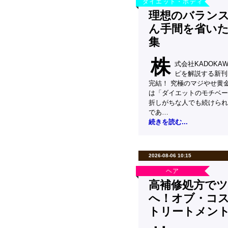
ダイエット・ボディ
理想のバランス
ん手間を省いた
集
株
式会社KADOK
ピを解説する新刊
完結！ 究極のマジやせ黄
は「ダイエットのモチベー
折しがちな人でも続けられ
であ…
続きを読む...
2026-08-06 10:15
ヘア
高補修処方で
へ！オブ・コ
トリートメン