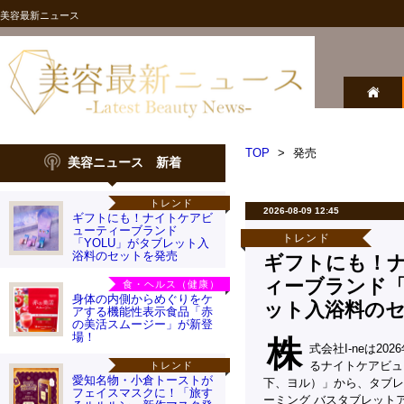
美容最新ニュース
TOP
>
発売
美容ニュース 新着
トレンド
2026-08-09 12:45
ギフトにも！ナイトケアビ
ューティーブランド
トレンド
「YOLU」がタブレット入
浴料のセットを発売
ギフトにも！
ィーブランド「
食・ヘルス（健康）
身体の内側からめぐりをケ
ット入浴料の
アする機能性表示食品「赤
の美活スムージー」が新登
場！
株
式会社I-neは2
るナイトケアビュ
トレンド
愛知名物・小倉トーストが
下、ヨル）」から、タブレ
フェイスマスクに！「旅す
ーミング バスタブレット