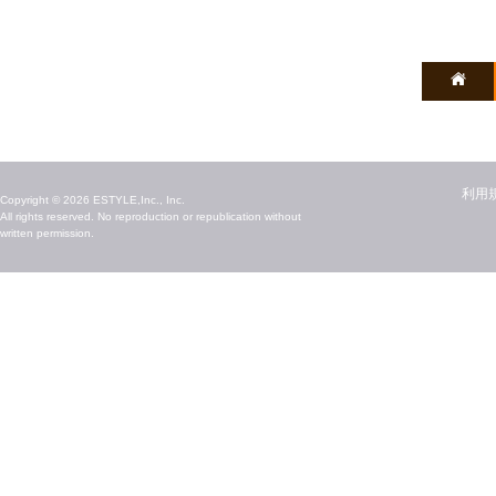
毎日のキレイ情報をお届け
利用
Copyright © 2026 ESTYLE,Inc., Inc.
All rights reserved. No reproduction or republication without
written permission.