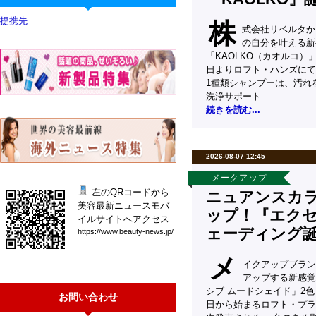
提携先
株
式会社リベルタか
の自分を叶える新
「KAOLKO（カオルコ）
日よりロフト・ハンズにて
1種類シャンプーは、汚れ
洗浄サポート…
続きを読む...
2026-08-07 12:45
メークアップ
左のQRコードから
ニュアンスカ
美容最新ニュースモバ
ップ！『エク
イルサイトへアクセス
ェーディング
htt
ps:
//w
ww.
bea
uty
-ne
ws.
jp/
メ
イクアップブラン
アップする新感覚
シブ ムードシェイド」2色（
お問い合わせ
日から始まるロフト・プラ