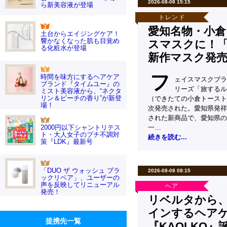
2026-08-08 15:15
ら新美容液が登場
トレンド
愛知名物・小
土台からエイジングケア！
響かなくなった肌も目覚め
スマスクに！
る化粧水が登場
新作マスク発
フ
時間を味方にするヘアケア
ェイスマスクブラ
ブランド『タイムユー』の
リーズ「旅するル
ミスト美容液から、“ネクタ
リン＆ピーチの香り”が新登
（できたての小倉トーストの
場！
次発売された。愛知県発祥
された新商品で、愛知県の
2000円以下シャントリテス
一…
ト・大人女子のプチ不調対
続きを読む...
策『LDK』最新号
「DUO ザ ウォッシュ ブラ
2026-08-08 08:15
ックリペア」、ユーザーの
声を反映してリニューアル
ヘア
発売！
リベルタから
インするヘア
提携先一覧
『KAOLKO』