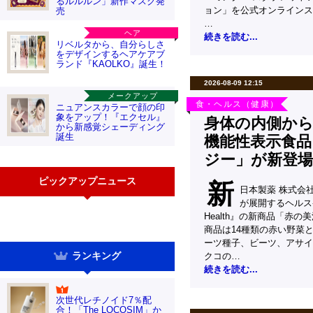
るルルルン」新作マスク発
ョン」を公式オンラインス
売
…
ヘア
続きを読む...
リベルタから、自分らしさ
をデザインするヘアケアブ
ランド『KAOLKO』誕生！
2026-08-09 12:15
メークアップ
食・ヘルス（健康）
ニュアンスカラーで顔の印
象をアップ！『エクセル』
身体の内側か
から新感覚シェーディング
誕生
機能性表示食品
ジー」が新登場
ピックアップニュース
新
日本製薬 株式会社
が展開するヘルスケ
Health』の新商品「赤
商品は14種類の赤い野菜
ーツ種子、ビーツ、アサイ
ランキング
クコの…
続きを読む...
次世代レチノイド7％配
合！「The LOCOSIM」か