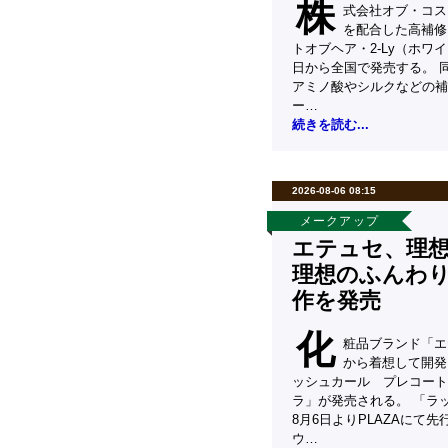
株
式会社オブ・コス
を配合した高補修
トオブヘア・2-Ly（ホワ
日から全国で発売する。 
アミノ酸やシルクなどの補
ー…
続きを読む...
2026-08-06 08:15
メークアップ
エテュセ、理
理想のふんわ
作を発売
化
粧品ブランド「エ
から着想して開発
ッシュカール プレコート
ラ」が発売される。 「ラ
8月6日よりPLAZAにて
ウ…