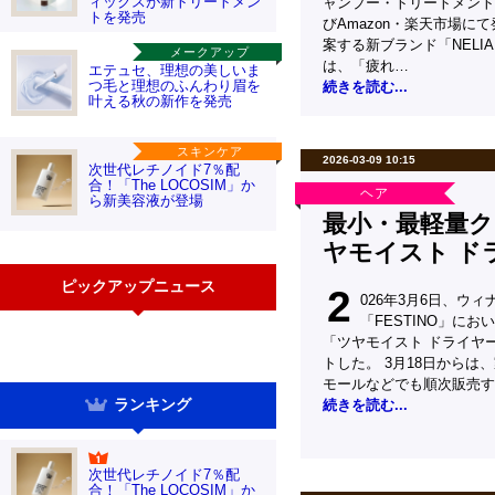
ィックスが新トリートメン
ャンプー・トリートメント
トを発売
びAmazon・楽天市場に
案する新ブランド「NELI
メークアップ
は、「疲れ…
エテュセ、理想の美しいま
つ毛と理想のふんわり眉を
続きを読む...
叶える秋の新作を発売
スキンケア
2026-03-09 10:15
次世代レチノイド7％配
合！「The LOCOSIM」か
ヘア
ら新美容液が登場
最小・最軽量
ヤモイスト ドラ
ピックアップニュース
2
026年3月6日、ウ
「FESTINO」に
「ツヤモイスト ドライヤー
トした。 3月18日からは
モールなどでも順次販売す
ランキング
続きを読む...
次世代レチノイド7％配
合！「The LOCOSIM」か