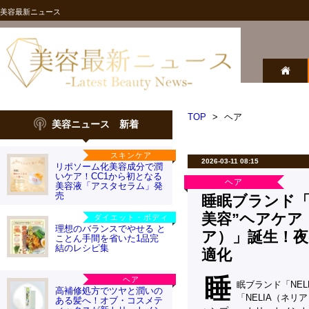
美容最新ニュース
TOP
>
ヘア
美容ニュース 新着
スキンケア
2026-03-11 08:15
リポソーム化美容成分で潤
いケア！CC1から初となる
ヘア
美容液「アスタセラム」発
売
睡眠ブランド「
美容”ヘアケア「
ダイエット・ボディ
理想のバランスでやせる と
ア）」誕生！
ことん手間を省いた1品完
結のレシピ集
適化
睡
ヘア
眠ブランド「NE
高補修処方でツヤと潤いの
「NELIA（ネリ
ある髪へ！オブ・コスメテ