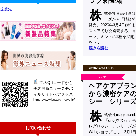
ラブ新登場
提携先
株
式会社良品計画は
ーズから「植物発
発売。2026年3月4日(
ストアで順次発売する。香
ーツ、ミントの3種を展開
をセ…
続きを読む...
2026-02-24 08:15
ヘア
左のQRコードから
ヘアケアブランド
美容最新ニュースモバ
から濃密ケア
イルサイトへアクセス
シー」シリー
htt
ps:
//w
ww.
bea
uty
-ne
ws.
jp/
株
式会社magicn
「unu(ウヌ)」
レグロッシー」シリーズが
お問い合わせ
Webショップにて、3月