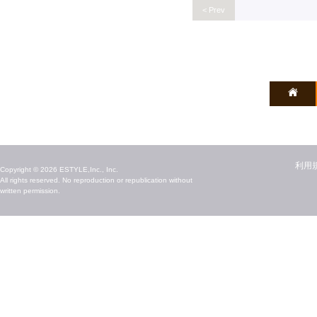
< Prev
毎日のキレイ情報をお届け
利用
Copyright © 2026 ESTYLE,Inc., Inc.
All rights reserved. No reproduction or republication without
written permission.