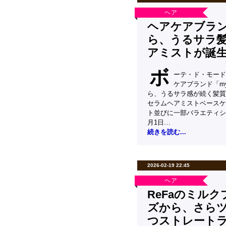
ヘア
ヘアケアブラン
ら、うるサラ
アミストが誕
ボ
ーテ・ド・モード
ケアブランド「m
ら、うるサラ感が続く髪質
セラムヘアミストベースケ
ト並びに一部バラエティシ
月1日…
続きを読む...
2026-02-19 22:45
ヘア
ReFaのミル
ズから、さら
つストレート