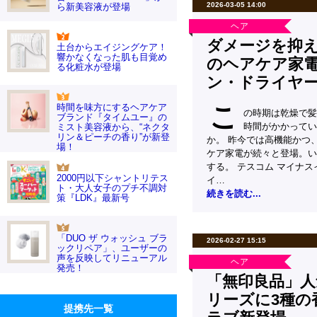
2026-03-05 14:00
ら新美容液が登場
ヘア
ダメージを抑
土台からエイジングケア！
響かなくなった肌も目覚め
のヘアケア家
る化粧水が登場
ン・ドライヤ
こ
時間を味方にするヘアケア
の時期は乾燥で髪
ブランド『タイムユー』の
時間がかかってい
ミスト美容液から、“ネクタ
リン＆ピーチの香り”が新登
か。 昨今では高機能かつ
場！
ケア家電が続々と登場。い
する。 テスコム マイナス
2000円以下シャントリテス
イ…
ト・大人女子のプチ不調対
続きを読む...
策『LDK』最新号
「DUO ザ ウォッシュ ブラ
2026-02-27 15:15
ックリペア」、ユーザーの
声を反映してリニューアル
ヘア
発売！
「無印良品」人
リーズに3種の
提携先一覧