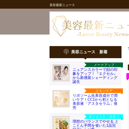
美容最新ニュース
美容ニュース 新着
メークアップ
ニュアンスカラーで顔の印
象をアップ！『エクセル』
から新感覚シェーディング
誕生
スキンケア
リポソーム化美容成分で潤
いケア！CC1から初となる
美容液「アスタセラム」発
売
ダイエット・ボディ
理想のバランスでやせる と
ことん手間を省いた1品完