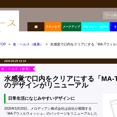
ワード検
スキンケア
メークアップ
ダイエット・ボディ
ネ
TOP
>
食・ヘルス（健康）
>
水感覚で口内をクリアにする「MA-Tウィ
2025-05-25 12:15
食・ヘルス（健康）
水感覚で口内をクリアにする「MA-
のデザインがリニューアル
日常生活になじみやすいデザインに
2025年5月20日、メロディアン株式会社は自社が展開する
「MA-Tウィルウォッシュ」のパッケージをリニューアルした