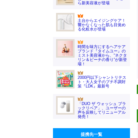
ら新美容液が登場
土台からエイジングケア！
響かなくなった肌も目覚め
る化粧水が登場
時間を味方にするヘアケア
ブランド『タイムユー』の
ミスト美容液から、“ネクタ
リン＆ピーチの香り”が新登
場！
2000円以下シャントリテス
ト・大人女子のプチ不調対
策『LDK』最新号
「DUO ザ ウォッシュ ブラ
ックリペア」、ユーザーの
声を反映してリニューアル
発売！
提携先一覧