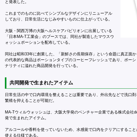
と発表した。
これまでのものに比べてシンプルなデザインにリニューアル
しており、日常生活になじみやすいものに仕上がっている。
大阪・関西万博の大阪ヘルスケアパビリオンに出展している
「日本MA-T工業会」のブースでは、同社が製造したマウスウ
ォッシュポーションを配布している。
同社は昭和33年に創業した、「新鮮さの長期保存」という命題に真正面
の代表的な商品はポーションタイプのコーヒーフレッシュであり、ポーシ
ナリティに溢れた商品開発を行っている。
共同開発で生まれたアイテム
日常生活の中で口内環境を整えることは重要であり、外出先などで洗口剤
繁殖を抑えることが可能だ。
MA-Tウィルウォッシュは、大阪大学発のベンチャー企業である株式会社do
発で生まれたアイテム。
アルコールや香料を使っていないため、水感覚で口内をクリアにすること
使える仕様である。