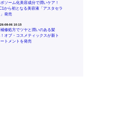
リポソーム化美容成分で潤いケア！
CC1から初となる美容液「アスタセラ
ム」発売
26-08-06 10:15
高補修処方でツヤと潤いのある髪
へ！オブ・コスメティックスが新ト
リートメントを発売