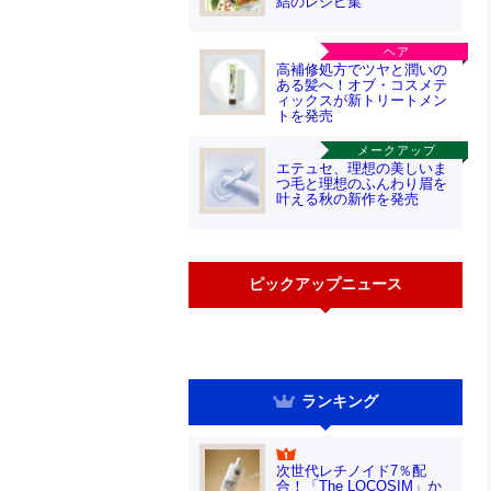
結のレシピ集
ヘア
高補修処方でツヤと潤いの
ある髪へ！オブ・コスメテ
ィックスが新トリートメン
トを発売
メークアップ
エテュセ、理想の美しいま
つ毛と理想のふんわり眉を
叶える秋の新作を発売
ピックアップニュース
ランキング
次世代レチノイド7％配
合！「The LOCOSIM」か