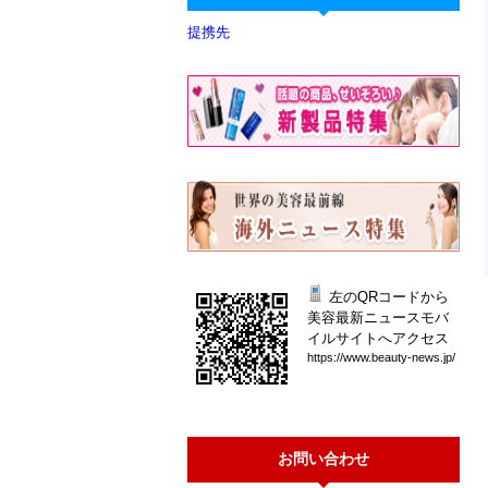
提携先
左のQRコードから
美容最新ニュースモバ
イルサイトへアクセス
htt
ps:
//w
ww.
bea
uty
-ne
ws.
jp/
お問い合わせ