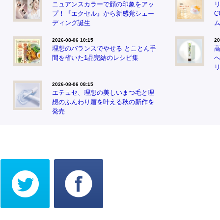
ニュアンスカラーで顔の印象をアッ
プ！『エクセル』から新感覚シェー
ディング誕生
2026-08-06 10:15
20
理想のバランスでやせる とことん手
間を省いた1品完結のレシピ集
2026-08-06 08:15
エテュセ、理想の美しいまつ毛と理
想のふんわり眉を叶える秋の新作を
発売