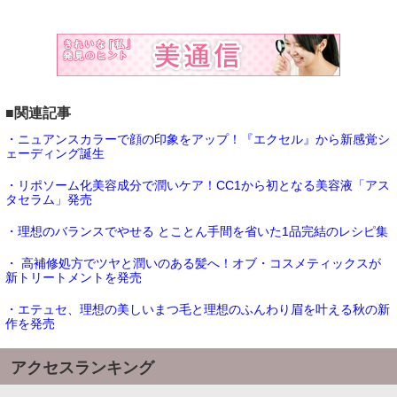
■関連記事
・ニュアンスカラーで顔の印象をアップ！『エクセル』から新感覚シ
ェーディング誕生
・リポソーム化美容成分で潤いケア！CC1から初となる美容液「アス
タセラム」発売
・理想のバランスでやせる とことん手間を省いた1品完結のレシピ集
・ 高補修処方でツヤと潤いのある髪へ！オブ・コスメティックスが
新トリートメントを発売
・エテュセ、理想の美しいまつ毛と理想のふんわり眉を叶える秋の新
作を発売
アクセスランキング