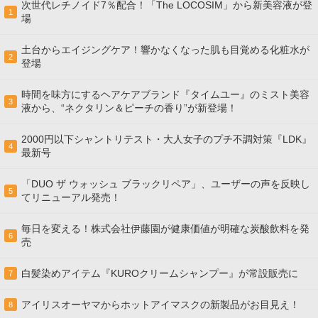
次世代レチノイド7％配合！「The LOCOSIM」から新美容液が登
1
場
土台からエイジングケア！響かなくなった肌も目覚める化粧水が
2
登場
時間を味方にするヘアケアブランド『タイムユー』のミスト美容
3
液から、“ネクタリン＆ピーチの香り”が新登場！
2000円以下シャントリテスト・大人女子のプチ不調対策『LDK』
4
最新号
「DUO ザ ウォッシュ ブラックリペア」、ユーザーの声を反映し
5
てリニューアル発売！
毎日を変える！株式会社伊藤園が健康価値が明確な炭酸飲料を発
6
売
白髪染めアイテム『KUROクリームシャンプー』が常設販売に
7
アイリスオーヤマからホットアイマスクの新製品がお目見え！
8