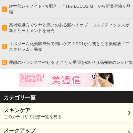
次世代レチノイド7％配合！「The LOCOSIM」から新美容液が登
7
場
高補修処方でツヤと潤いのある髪へ！オブ・コスメティックスが
8
新トリートメントを発売
リポソーム化美容成分で潤いケア！CC1から初となる美容液「ア
9
スタセラム」発売
理想のバランスでやせる とことん手間を省いた1品完結のレシピ集
10
カテゴリ一覧
スキンケア
このカテゴリの記事一覧を見る
メークアップ