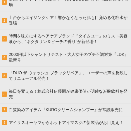
1
場
土台からエイジングケア！響かなくなった肌も目覚める化粧水が
2
登場
時間を味方にするヘアケアブランド『タイムユー』のミスト美容
3
液から、“ネクタリン＆ピーチの香り”が新登場！
2000円以下シャントリテスト・大人女子のプチ不調対策『LDK』
4
最新号
「DUO ザ ウォッシュ ブラックリペア」、ユーザーの声を反映し
5
てリニューアル発売！
毎日を変える！株式会社伊藤園が健康価値が明確な炭酸飲料を発
6
売
白髪染めアイテム『KUROクリームシャンプー』が常設販売に
7
アイリスオーヤマからホットアイマスクの新製品がお目見え！
8