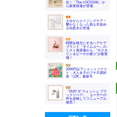
合！「The LOCOSIM」か
ら新美容液が登場
土台からエイジングケア！
響かなくなった肌も目覚め
る化粧水が登場
時間を味方にするヘアケア
ブランド『タイムユー』の
ミスト美容液から、“ネクタ
リン＆ピーチの香り”が新登
場！
2000円以下シャントリテス
ト・大人女子のプチ不調対
策『LDK』最新号
「DUO ザ ウォッシュ ブラ
ックリペア」、ユーザーの
声を反映してリニューアル
発売！