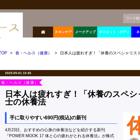
ワード検
スキンケア
メークアップ
ダイエット・ボディ
ネ
TOP
>
食・ヘルス（健康）
>
日本人は疲れすぎ！「休養のスペシャリス
2025-05-01 10:45
食・ヘルス（健康）
日本人は疲れすぎ！「休養のスペシ
士の休養法
手に取りやすい690円(税込)の新刊
4月23日、おすすめの心身の休養法などを紹介する新刊
『POWER MOOK 17 体と心の疲れがとれる休養法』が株式