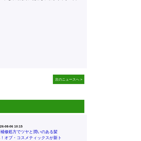
次のニュースへ >
26-08-06 10:15
高補修処方でツヤと潤いのある髪
へ！オブ・コスメティックスが新ト