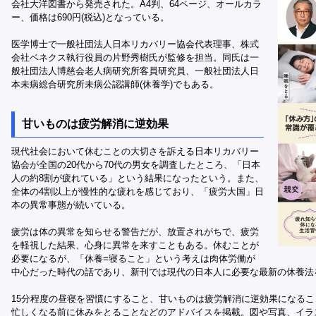
会社大洋図書から発売された。A4判、64ページ、オールカラ
ー、価格は690円(税込)となっている。
医学博士で一般社団法人日本リカバリー協会代表理事、株式
会社ベネクス執行役員の片野秀樹氏が監修を担当。同氏は一
般社団法人博慈会老人病研究所客員研究員、一般社団法人日
本未病総合研究所未病公認講師(休養学)でもある。
甘いものは疲労解消に逆効果
現代社会において休むことの大切さを訴える日本リカバリー
協会が全国の20代から70代の男女を調査したところ、「日本
人の約8割が疲れている」という結果になったという。また、
全体の4割以上が慢性的な疲れを感じており、「疲労大国」日
本の異常事態が続いている。
疲労は体の異常を知らせる警告だが、放置されがちで、疲労
を軽視した結果、心身に異常を来すこともある。休むことが
必要になるが、「休養=寝ること」という考えは肉体労働が
中心だった時代の話であり、新刊では現代の日本人に必要な最新の休養法
15分程度の昼寝を習慣にすること、甘いものは疲労解消に逆効果になるこ
忙しくなる前に休みをとることなどのアドバイスを掲載。図や写真、イラ