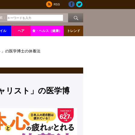
RSS
索：
イル
ヘア
食・ヘルス（健康）
トレンド
ト」の医学博士の休養法
ャリスト」の医学博