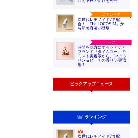
叶える秋の新作を発売
スキンケア
次世代レチノイド7％配
合！「The LOCOSIM」か
ら新美容液が登場
ヘア
時間を味方にするヘアケア
ブランド『タイムユー』の
ミスト美容液から、“ネクタ
リン＆ピーチの香り”が新登
場！
ピックアップニュース
ランキング
次世代レチノイド7％配