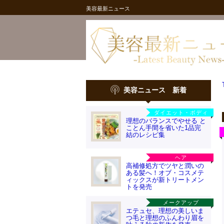
美容最新ニュース
美容ニュース 新着
ダイエット・ボディ
理想のバランスでやせる と
ことん手間を省いた1品完
結のレシピ集
ヘア
高補修処方でツヤと潤いの
ある髪へ！オブ・コスメテ
ィックスが新トリートメン
トを発売
メークアップ
エテュセ、理想の美しいま
つ毛と理想のふんわり眉を