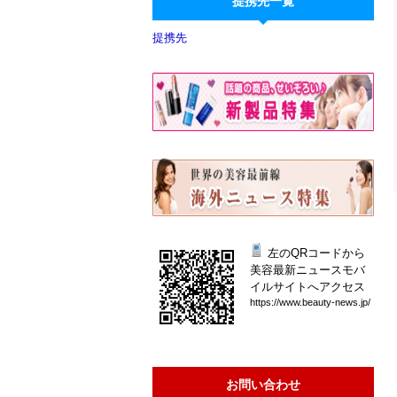
提携先一覧
提携先
左のQRコードから
美容最新ニュースモバ
イルサイトへアクセス
htt
ps:
//w
ww.
bea
uty
-ne
ws.
jp/
お問い合わせ