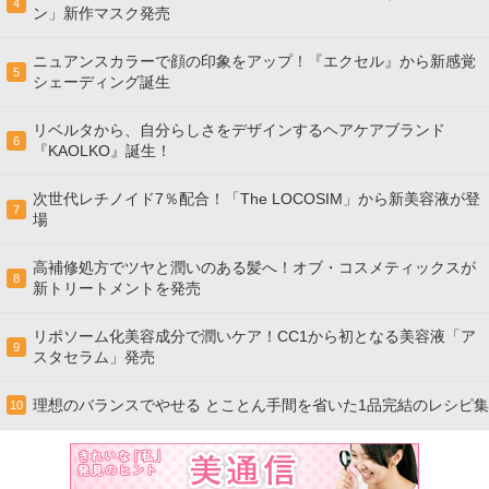
4
ン」新作マスク発売
ニュアンスカラーで顔の印象をアップ！『エクセル』から新感覚
5
シェーディング誕生
リベルタから、自分らしさをデザインするヘアケアブランド
6
『KAOLKO』誕生！
次世代レチノイド7％配合！「The LOCOSIM」から新美容液が登
7
場
高補修処方でツヤと潤いのある髪へ！オブ・コスメティックスが
8
新トリートメントを発売
リポソーム化美容成分で潤いケア！CC1から初となる美容液「ア
9
スタセラム」発売
理想のバランスでやせる とことん手間を省いた1品完結のレシピ集
10