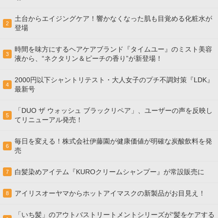
土台からエイジングケア！響かなくなった肌も目覚める化粧水が
2
登場
時間を味方にするヘアケアブランド『タイムユー』のミスト美容
3
液から、“ネクタリン＆ピーチの香り”が新登場！
2000円以下シャントリテスト・大人女子のプチ不調対策『LDK』
4
最新号
「DUO ザ ウォッシュ ブラックリペア」、ユーザーの声を反映し
5
てリニューアル発売！
毎日を変える！株式会社伊藤園が健康価値が明確な炭酸飲料を発
6
売
白髪染めアイテム『KUROクリームシャンプー』が常設販売に
7
アイリスオーヤマからホットアイマスクの新製品がお目見え！
8
「いち髪」のアウトバストリートメントシリーズが“髪をケアする