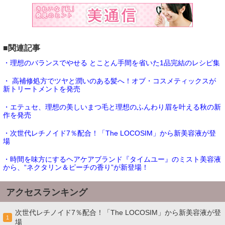
■関連記事
・理想のバランスでやせる とことん手間を省いた1品完結のレシピ集
・ 高補修処方でツヤと潤いのある髪へ！オブ・コスメティックスが
新トリートメントを発売
・エテュセ、理想の美しいまつ毛と理想のふんわり眉を叶える秋の新
作を発売
・次世代レチノイド7％配合！「The LOCOSIM」から新美容液が登
場
・時間を味方にするヘアケアブランド『タイムユー』のミスト美容液
から、“ネクタリン＆ピーチの香り”が新登場！
アクセスランキング
次世代レチノイド7％配合！「The LOCOSIM」から新美容液が登
1
場