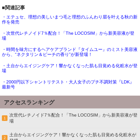
■関連記事
・エテュセ、理想の美しいまつ毛と理想のふんわり眉を叶える秋の新
作を発売
・次世代レチノイド7％配合！「The LOCOSIM」から新美容液が登
場
・時間を味方にするヘアケアブランド『タイムユー』のミスト美容液
から、“ネクタリン＆ピーチの香り”が新登場！
・土台からエイジングケア！響かなくなった肌も目覚める化粧水が登
場
・2000円以下シャントリテスト・大人女子のプチ不調対策『LDK』
最新号
アクセスランキング
次世代レチノイド7％配合！「The LOCOSIM」から新美容液が登
1
場
土台からエイジングケア！響かなくなった肌も目覚める化粧水が
2