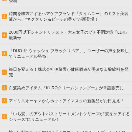
登場
時間を味方にするヘアケアブランド『タイムユー』のミスト美容
3
液から、“ネクタリン＆ピーチの香り”が新登場！
2000円以下シャントリテスト・大人女子のプチ不調対策『LDK』
4
最新号
「DUO ザ ウォッシュ ブラックリペア」、ユーザーの声を反映し
5
てリニューアル発売！
毎日を変える！株式会社伊藤園が健康価値が明確な炭酸飲料を発
6
売
白髪染めアイテム『KUROクリームシャンプー』が常設販売に
7
アイリスオーヤマからホットアイマスクの新製品がお目見え！
8
「いち髪」のアウトバストリートメントシリーズが“髪をケアする
9
シリーズ”にリニューアル！