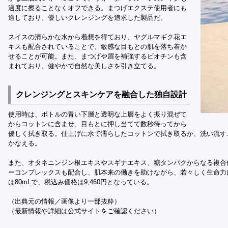
過度に擦ることなくオフできる。まつげエクステ使用者にも
適しており、優しいクレンジングを追求した製品だ。
スイスの清らかな水から着想を得ており、ヤグルマギク花エ
キスも配合されていることで、敏感な目もとの肌を落ち着か
せることが可能。また、まつげや眉を補強するビオチンも含
まれており、健やかで自然な美しさを引き立てる。
クレンジングとスキンケアを融合した独自設計
使用時は、ボトルの青い下層と透明な上層をよく振り混ぜて
からコットンに含ませ、目もとに押し当てて数秒待ってから
優しく拭き取る。仕上げに水で濡らしたコットンで拭き取るか、洗い流す
かなえる。
また、オタネニンジン根エキスやスギナエキス、糖タンパクからなる複合
ーコンプレックスも配合し、肌本来の働きを助けながら、若々しく生命力
は80mLで、税込み価格は9,460円となっている。
（出典元の情報／画像より一部抜粋）
（最新情報や詳細は公式サイトをご確認ください）