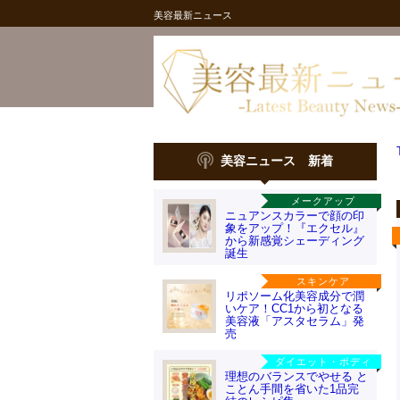
美容最新ニュース
美容ニュース 新着
メークアップ
ニュアンスカラーで顔の印
象をアップ！『エクセル』
から新感覚シェーディング
誕生
スキンケア
リポソーム化美容成分で潤
いケア！CC1から初となる
美容液「アスタセラム」発
売
ダイエット・ボディ
理想のバランスでやせる と
ことん手間を省いた1品完