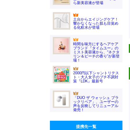
ら新美容液が登場
土台からエイジングケア！
響かなくなった肌も目覚め
る化粧水が登場
時間を味方にするヘアケア
ブランド『タイムユー』の
ミスト美容液から、“ネクタ
リン＆ピーチの香り”が新登
場！
2000円以下シャントリテス
ト・大人女子のプチ不調対
策『LDK』最新号
「DUO ザ ウォッシュ ブラ
ックリペア」、ユーザーの
声を反映してリニューアル
発売！
提携先一覧