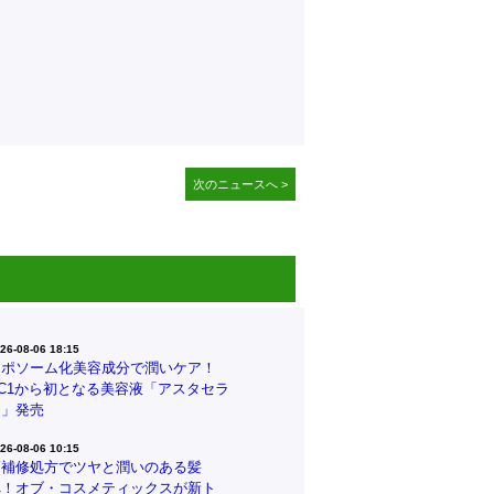
次のニュースへ >
26-08-06 18:15
リポソーム化美容成分で潤いケア！
CC1から初となる美容液「アスタセラ
ム」発売
26-08-06 10:15
高補修処方でツヤと潤いのある髪
へ！オブ・コスメティックスが新ト