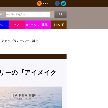
RSS
索：
イル
ヘア
食・ヘルス（健康）
トレンド
イクアップリムーバー』誕生
リーの『アイメイク