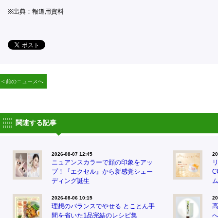
※出典：報道用資料
< 前のニュースへ
関連する記事
2026-08-07 12:45
20
ニュアンスカラーで顔の印象をアッ
プ！『エクセル』から新感覚シェー
ディング誕生
2026-08-06 10:15
20
理想のバランスでやせる とことん手
間を省いた1品完結のレシピ集