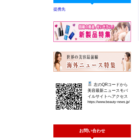
提携先
左のQRコードから
美容最新ニュースモバ
イルサイトへアクセス
htt
ps:
//w
ww.
bea
uty
-ne
ws.
jp/
お問い合わせ