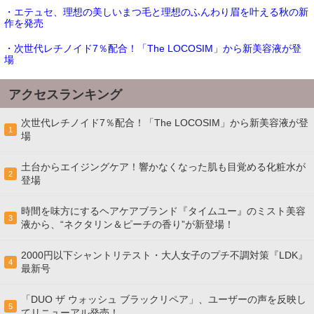
・エテュセ、理想の美しいまつ毛と理想のふんわり眉を叶える秋の新
作を発売
・次世代レチノイド7％配合！「The LOCOSIM」から新美容液が登
場
アクセスランキング
次世代レチノイド7％配合！「The LOCOSIM」から新美容液が登
1
場
土台からエイジングケア！響かなくなった肌も目覚める化粧水が
2
登場
時間を味方にするヘアケアブランド『タイムユー』のミスト美容
3
液から、“ネクタリン＆ピーチの香り”が新登場！
2000円以下シャントリテスト・大人女子のプチ不調対策『LDK』
4
最新号
「DUO ザ ウォッシュ ブラックリペア」、ユーザーの声を反映し
5
てリニューアル発売！