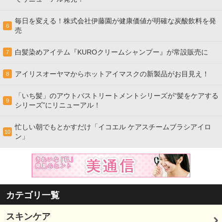
毎日を変える！株式会社伊藤園が健康価値が明確な炭酸飲料を発
6
売
白髪染めアイテム『KUROクリームシャンプー』が常設販売に
7
アイリスオーヤマからホットアイマスクの新製品がお目見え！
8
「いち髪」のアウトバストリートメントシリーズが“髪をケアする
9
シリーズ”にリニューアル！
忙しい朝でもとかすだけ「イコエル ケアスチームブラシアイロ
10
ン」
カテゴリ一覧
スキンケア