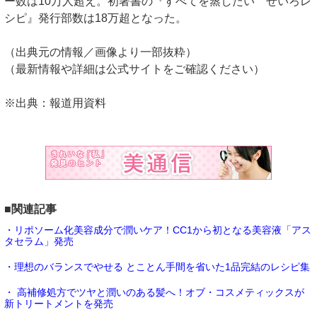
ー数は10万人超え。初著書の『すべてを蒸したい せいろレ
シピ』発行部数は18万超となった。
（出典元の情報／画像より一部抜粋）
（最新情報や詳細は公式サイトをご確認ください）
※出典：報道用資料
■関連記事
・リポソーム化美容成分で潤いケア！CC1から初となる美容液「アス
タセラム」発売
・理想のバランスでやせる とことん手間を省いた1品完結のレシピ集
・ 高補修処方でツヤと潤いのある髪へ！オブ・コスメティックスが
新トリートメントを発売