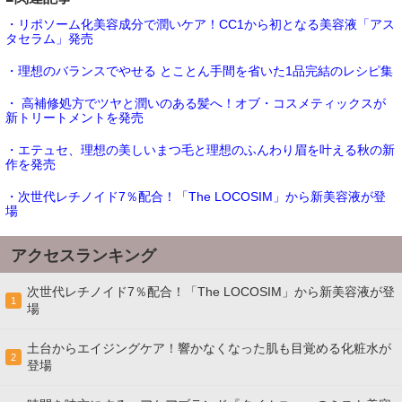
・リポソーム化美容成分で潤いケア！CC1から初となる美容液「アス
タセラム」発売
・理想のバランスでやせる とことん手間を省いた1品完結のレシピ集
・ 高補修処方でツヤと潤いのある髪へ！オブ・コスメティックスが
新トリートメントを発売
・エテュセ、理想の美しいまつ毛と理想のふんわり眉を叶える秋の新
作を発売
・次世代レチノイド7％配合！「The LOCOSIM」から新美容液が登
場
アクセスランキング
次世代レチノイド7％配合！「The LOCOSIM」から新美容液が登
1
場
土台からエイジングケア！響かなくなった肌も目覚める化粧水が
2
登場