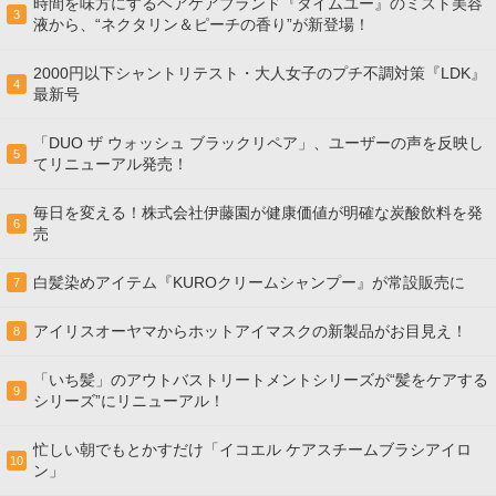
時間を味方にするヘアケアブランド『タイムユー』のミスト美容
3
液から、“ネクタリン＆ピーチの香り”が新登場！
2000円以下シャントリテスト・大人女子のプチ不調対策『LDK』
4
最新号
「DUO ザ ウォッシュ ブラックリペア」、ユーザーの声を反映し
5
てリニューアル発売！
毎日を変える！株式会社伊藤園が健康価値が明確な炭酸飲料を発
6
売
白髪染めアイテム『KUROクリームシャンプー』が常設販売に
7
アイリスオーヤマからホットアイマスクの新製品がお目見え！
8
「いち髪」のアウトバストリートメントシリーズが“髪をケアする
9
シリーズ”にリニューアル！
忙しい朝でもとかすだけ「イコエル ケアスチームブラシアイロ
10
ン」