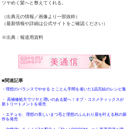
ツヤめく髪へと整えてくれる。
（出典元の情報／画像より一部抜粋）
（最新情報や詳細は公式サイトをご確認ください）
※出典：報道用資料
■関連記事
・理想のバランスでやせる とことん手間を省いた1品完結のレシピ集
・ 高補修処方でツヤと潤いのある髪へ！オブ・コスメティックスが
新トリートメントを発売
・エテュセ、理想の美しいまつ毛と理想のふんわり眉を叶える秋の新
作を発売