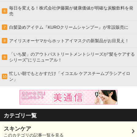
毎日を変える！株式会社伊藤園が健康価値が明確な炭酸飲料を発
6
売
白髪染めアイテム『KUROクリームシャンプー』が常設販売に
7
アイリスオーヤマからホットアイマスクの新製品がお目見え！
8
「いち髪」のアウトバストリートメントシリーズが“髪をケアする
9
シリーズ”にリニューアル！
忙しい朝でもとかすだけ「イコエル ケアスチームブラシアイロ
10
ン」
カテゴリ一覧
スキンケア
このカテゴリの記事一覧を見る