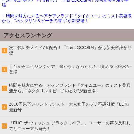
・次世代レチノイド7％配合！「The LOCOSIM」から新美容液が登
場
・時間を味方にするヘアケアブランド『タイムユー』のミスト美容液
から、“ネクタリン＆ピーチの香り”が新登場！
アクセスランキング
次世代レチノイド7％配合！「The LOCOSIM」から新美容液が登
1
場
土台からエイジングケア！響かなくなった肌も目覚める化粧水が
2
登場
時間を味方にするヘアケアブランド『タイムユー』のミスト美容
3
液から、“ネクタリン＆ピーチの香り”が新登場！
2000円以下シャントリテスト・大人女子のプチ不調対策『LDK』
4
最新号
「DUO ザ ウォッシュ ブラックリペア」、ユーザーの声を反映し
5
てリニューアル発売！