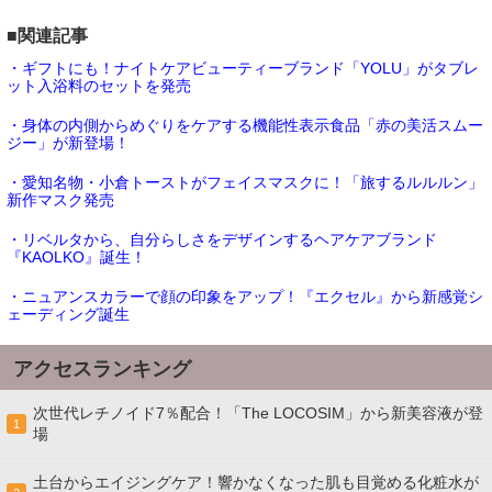
■関連記事
・ギフトにも！ナイトケアビューティーブランド「YOLU」がタブレ
ット入浴料のセットを発売
・身体の内側からめぐりをケアする機能性表示食品「赤の美活スムー
ジー」が新登場！
・愛知名物・小倉トーストがフェイスマスクに！「旅するルルルン」
新作マスク発売
・リベルタから、自分らしさをデザインするヘアケアブランド
『KAOLKO』誕生！
・ニュアンスカラーで顔の印象をアップ！『エクセル』から新感覚シ
ェーディング誕生
アクセスランキング
次世代レチノイド7％配合！「The LOCOSIM」から新美容液が登
1
場
土台からエイジングケア！響かなくなった肌も目覚める化粧水が