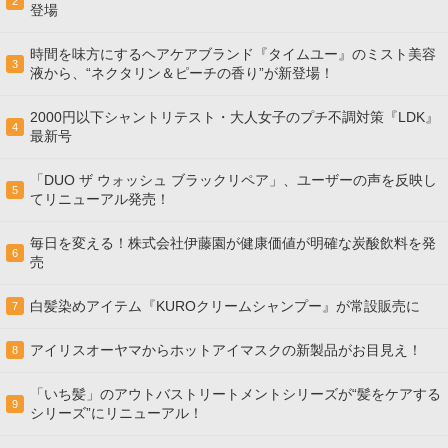
2
登場
時間を味方にするヘアケアブランド『タイムユー』のミスト美容
3
液から、“ネクタリン＆ピーチの香り”が新登場！
2000円以下シャントリテスト・大人女子のプチ不調対策『LDK』
4
最新号
「DUO ザ ウォッシュ ブラックリペア」、ユーザーの声を反映し
5
てリニューアル発売！
毎日を変える！株式会社伊藤園が健康価値が明確な炭酸飲料を発
6
売
白髪染めアイテム『KUROクリームシャンプー』が常設販売に
7
アイリスオーヤマからホットアイマスクの新製品がお目見え！
8
「いち髪」のアウトバストリートメントシリーズが“髪をケアする
9
シリーズ”にリニューアル！