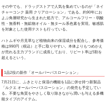
その中でも、ドラッグストアで人気を集めているのが「ネイ
チャーコンク 薬用 クリアローション」である。約90年にお
よぶ角層研究から生まれた処方で、アルコールフリー・弱酸
性・無香料・無鉱物オイル・無タール系色素を実現。敏感肌
を対象とした使用テストも行っている。
ハトムギや月見草など植物由来の保湿成分を配合し、参考価
格は990円（税込）と手に取りやすい。本体よりもつめかえ
が売れる主力ブランドに成長しており、リピート率は5割を
超えるという。
1品2役の新作「オールパーパスローション」
7月21日に、ふきとりと保湿の機能を1品に併せ持つ新製品
「ルクエ オールパーパスローション」の発売も予定してい
る。不要な角質をやさしく取り除きながら潤いも与える多機
能タイプのアイテム。