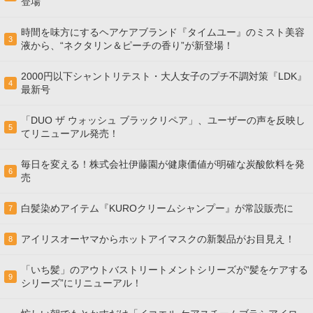
登場
時間を味方にするヘアケアブランド『タイムユー』のミスト美容
3
液から、“ネクタリン＆ピーチの香り”が新登場！
2000円以下シャントリテスト・大人女子のプチ不調対策『LDK』
4
最新号
「DUO ザ ウォッシュ ブラックリペア」、ユーザーの声を反映し
5
てリニューアル発売！
毎日を変える！株式会社伊藤園が健康価値が明確な炭酸飲料を発
6
売
白髪染めアイテム『KUROクリームシャンプー』が常設販売に
7
アイリスオーヤマからホットアイマスクの新製品がお目見え！
8
「いち髪」のアウトバストリートメントシリーズが“髪をケアする
9
シリーズ”にリニューアル！