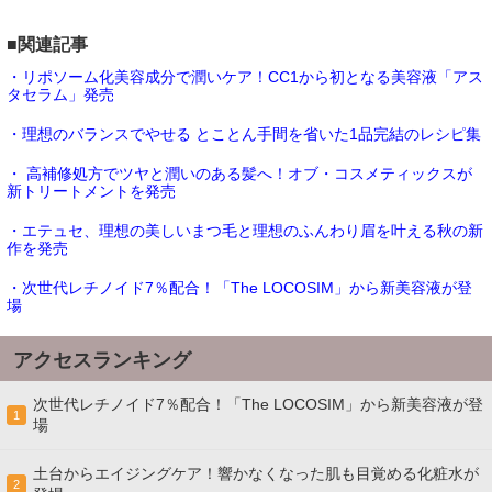
■関連記事
・リポソーム化美容成分で潤いケア！CC1から初となる美容液「アス
タセラム」発売
・理想のバランスでやせる とことん手間を省いた1品完結のレシピ集
・ 高補修処方でツヤと潤いのある髪へ！オブ・コスメティックスが
新トリートメントを発売
・エテュセ、理想の美しいまつ毛と理想のふんわり眉を叶える秋の新
作を発売
・次世代レチノイド7％配合！「The LOCOSIM」から新美容液が登
場
アクセスランキング
次世代レチノイド7％配合！「The LOCOSIM」から新美容液が登
1
場
土台からエイジングケア！響かなくなった肌も目覚める化粧水が
2