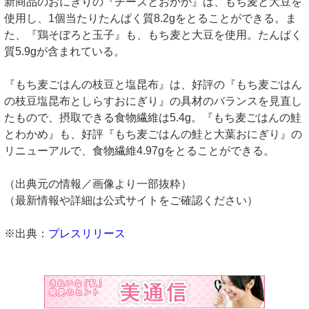
新商品のおにぎりの『チーズとおかか』は、もち麦と大豆を
使用し、1個当たりたんぱく質8.2gをとることができる。ま
た、『鶏そぼろと玉子』も、もち麦と大豆を使用。たんぱく
質5.9gが含まれている。
『もち麦ごはんの枝豆と塩昆布』は、好評の『もち麦ごはん
の枝豆塩昆布としらすおにぎり』の具材のバランスを見直し
たもので、摂取できる食物繊維は5.4g。『もち麦ごはんの鮭
とわかめ』も、好評『もち麦ごはんの鮭と大葉おにぎり』の
リニューアルで、食物繊維4.97gをとることができる。
（出典元の情報／画像より一部抜粋）
（最新情報や詳細は公式サイトをご確認ください）
※出典：
プレスリリース