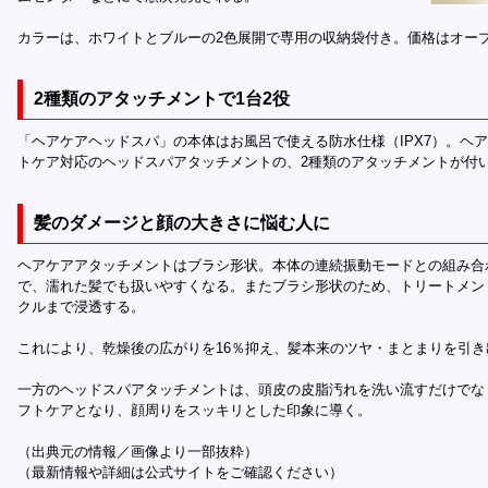
カラーは、ホワイトとブルーの2色展開で専用の収納袋付き。価格はオー
2種類のアタッチメントで1台2役
「ヘアケアヘッドスパ」の本体はお風呂で使える防水仕様（IPX7）。ヘ
トケア対応のヘッドスパアタッチメントの、2種類のアタッチメントが付い
髪のダメージと顔の大きさに悩む人に
ヘアケアアタッチメントはブラシ形状。本体の連続振動モードとの組み合
で、濡れた髪でも扱いやすくなる。またブラシ形状のため、トリートメン
クルまで浸透する。
これにより、乾燥後の広がりを16％抑え、髪本来のツヤ・まとまりを引
一方のヘッドスパアタッチメントは、頭皮の皮脂汚れを洗い流すだけでな
フトケアとなり、顔周りをスッキリとした印象に導く。
（出典元の情報／画像より一部抜粋）
（最新情報や詳細は公式サイトをご確認ください）