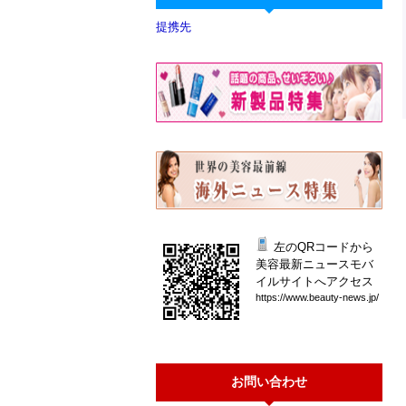
提携先
左のQRコードから
美容最新ニュースモバ
イルサイトへアクセス
htt
ps:
//w
ww.
bea
uty
-ne
ws.
jp/
お問い合わせ