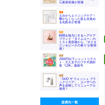
ら新美容液が登場
土台からエイジングケア！
響かなくなった肌も目覚め
る化粧水が登場
時間を味方にするヘアケア
ブランド『タイムユー』の
ミスト美容液から、“ネクタ
リン＆ピーチの香り”が新登
場！
2000円以下シャントリテス
ト・大人女子のプチ不調対
策『LDK』最新号
「DUO ザ ウォッシュ ブラ
ックリペア」、ユーザーの
声を反映してリニューアル
発売！
提携先一覧