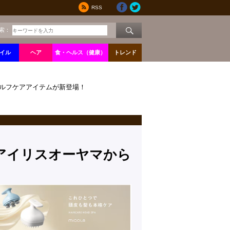
RSS
索：
イル
ヘア
食・ヘルス（健康）
トレンド
ルフケアアイテムが新登場！
アイリスオーヤマから