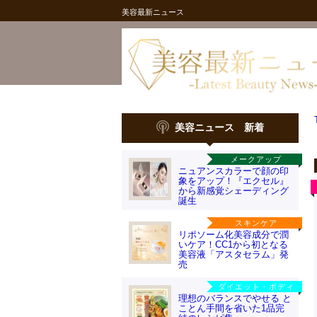
美容最新ニュース
美容ニュース 新着
メークアップ
ニュアンスカラーで顔の印
象をアップ！『エクセル』
から新感覚シェーディング
誕生
スキンケア
リポソーム化美容成分で潤
いケア！CC1から初となる
美容液「アスタセラム」発
売
ダイエット・ボディ
理想のバランスでやせる と
ことん手間を省いた1品完