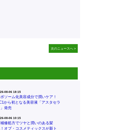
次のニュースへ >
26-08-06 18:15
リポソーム化美容成分で潤いケア！
CC1から初となる美容液「アスタセラ
ム」発売
26-08-06 10:15
高補修処方でツヤと潤いのある髪
へ！オブ・コスメティックスが新ト