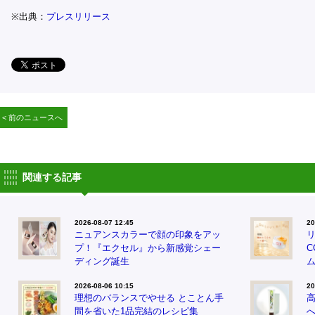
※出典：
プレスリリース
< 前のニュースへ
関連する記事
2026-08-07 12:45
20
ニュアンスカラーで顔の印象をアッ
プ！『エクセル』から新感覚シェー
ディング誕生
2026-08-06 10:15
20
理想のバランスでやせる とことん手
間を省いた1品完結のレシピ集