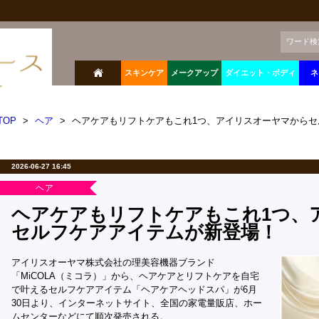
ワード検
スキンケア
メークアップ
ダイエット・ボディ
ネ
TOP
>
ヘア
>
ヘアケアもリフトケアもこれ1つ、アイリスオーヤマからセ
2026-06-27 16:45
ヘア
ヘアケアもリフトケアもこれ1つ、
セルフケアアイテムが新登場！
アイリスオーヤマ株式会社の理美容機器ブランド
「MiCOLA（ミコラ）」から、ヘアケアとリフトケアを自宅
で叶えるセルフケアアイテム「ヘアケアヘッドスパ」が6月
30日より、インターネットサイト、全国の家電量販店、ホー
ムセンターなどにて順次発売される。