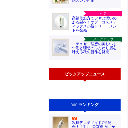
結のレシピ集
ヘア
高補修処方でツヤと潤いの
ある髪へ！オブ・コスメテ
ィックスが新トリートメン
トを発売
メークアップ
エテュセ、理想の美しいま
つ毛と理想のふんわり眉を
叶える秋の新作を発売
ピックアップニュース
ランキング
次世代レチノイド7％配
合！「The LOCOSIM」か