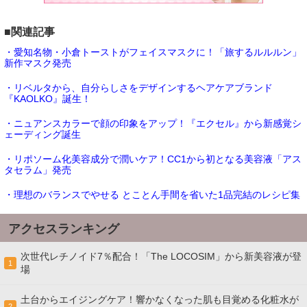
■関連記事
・愛知名物・小倉トーストがフェイスマスクに！「旅するルルルン」
新作マスク発売
・リベルタから、自分らしさをデザインするヘアケアブランド
『KAOLKO』誕生！
・ニュアンスカラーで顔の印象をアップ！『エクセル』から新感覚シ
ェーディング誕生
・リポソーム化美容成分で潤いケア！CC1から初となる美容液「アス
タセラム」発売
・理想のバランスでやせる とことん手間を省いた1品完結のレシピ集
アクセスランキング
次世代レチノイド7％配合！「The LOCOSIM」から新美容液が登
1
場
土台からエイジングケア！響かなくなった肌も目覚める化粧水が
2