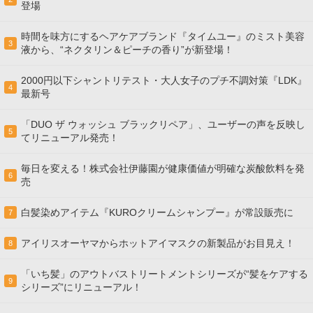
登場
時間を味方にするヘアケアブランド『タイムユー』のミスト美容
3
液から、“ネクタリン＆ピーチの香り”が新登場！
2000円以下シャントリテスト・大人女子のプチ不調対策『LDK』
4
最新号
「DUO ザ ウォッシュ ブラックリペア」、ユーザーの声を反映し
5
てリニューアル発売！
毎日を変える！株式会社伊藤園が健康価値が明確な炭酸飲料を発
6
売
白髪染めアイテム『KUROクリームシャンプー』が常設販売に
7
アイリスオーヤマからホットアイマスクの新製品がお目見え！
8
「いち髪」のアウトバストリートメントシリーズが“髪をケアする
9
シリーズ”にリニューアル！