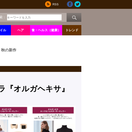
RSS
索：
イル
ヘア
食・ヘルス（健康）
トレンド
』秋の新作
ラ『オルガヘキサ』