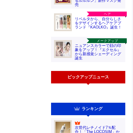
るルルルン」新作マスク発
売
ヘア
リベルタから、自分らしさ
をデザインするヘアケアブ
ランド『KAOLKO』誕生！
メークアップ
ニュアンスカラーで顔の印
象をアップ！『エクセル』
から新感覚シェーディング
誕生
ピックアップニュース
ランキング
次世代レチノイド7％配
合！「The LOCOSIM」か