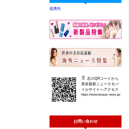
提携先
左のQRコードから
美容最新ニュースモバ
イルサイトへアクセス
htt
ps:
//w
ww.
bea
uty
-ne
ws.
jp/
お問い合わせ