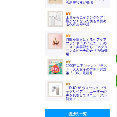
ら新美容液が登場
土台からエイジングケア！
響かなくなった肌も目覚め
る化粧水が登場
時間を味方にするヘアケア
ブランド『タイムユー』の
ミスト美容液から、“ネクタ
リン＆ピーチの香り”が新登
場！
2000円以下シャントリテス
ト・大人女子のプチ不調対
策『LDK』最新号
「DUO ザ ウォッシュ ブラ
ックリペア」、ユーザーの
声を反映してリニューアル
発売！
提携先一覧