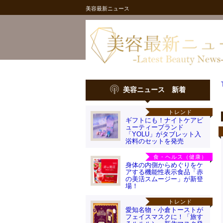
美容最新ニュース
美容ニュース 新着
トレンド
ギフトにも！ナイトケアビ
ューティーブランド
「YOLU」がタブレット入
浴料のセットを発売
食・ヘルス（健康）
身体の内側からめぐりをケ
アする機能性表示食品「赤
の美活スムージー」が新登
場！
トレンド
愛知名物・小倉トーストが
フェイスマスクに！「旅す