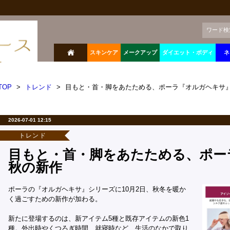
ワード検
スキンケア
メークアップ
ダイエット・ボディ
ネ
TOP
>
トレンド
>
目もと・首・脚をあたためる、ポーラ『オルガヘキサ
2026-07-01 12:15
トレンド
目もと・首・脚をあたためる、ポー
秋の新作
ポーラの『オルガヘキサ』シリーズに10月2日、秋冬を暖か
く過ごすための新作が加わる。
新たに登場するのは、新アイテム5種と既存アイテムの新色1
種。外出時やくつろぎ時間、就寝時など、生活のなかで取り