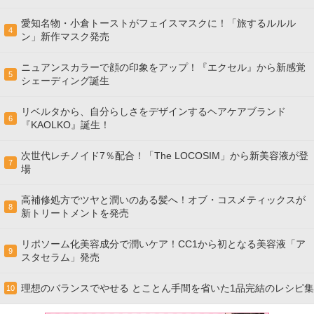
愛知名物・小倉トーストがフェイスマスクに！「旅するルルル
4
ン」新作マスク発売
ニュアンスカラーで顔の印象をアップ！『エクセル』から新感覚
5
シェーディング誕生
リベルタから、自分らしさをデザインするヘアケアブランド
6
『KAOLKO』誕生！
次世代レチノイド7％配合！「The LOCOSIM」から新美容液が登
7
場
高補修処方でツヤと潤いのある髪へ！オブ・コスメティックスが
8
新トリートメントを発売
リポソーム化美容成分で潤いケア！CC1から初となる美容液「ア
9
スタセラム」発売
理想のバランスでやせる とことん手間を省いた1品完結のレシピ集
10