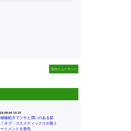
次のニュースへ >
26-08-06 10:15
高補修処方でツヤと潤いのある髪
へ！オブ・コスメティックスが新ト
リートメントを発売