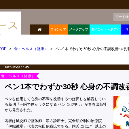
ワード検
スキンケア
メークアップ
ダイエット・ボディ
ネ
TOP
>
食・ヘルス（健康）
>
ペン1本でわずか30秒 心身の不調改善つぼ
2025-12-30 10:45
食・ヘルス（健康）
ペン1本でわずか30秒 心身の不調
ペンを使用して心身の不調を改善するつぼ押しを解説してい
る新刊『一瞬で体がラクになる ペンつぼ押し』が青春出版社
から発売された。
著者は鍼灸師で整体師、漢方診断士、完全紹介制の治療院
「伊織鍼堂」代表の松田伊織氏である。同氏には17年以上の