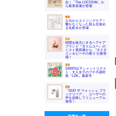
合！「The LOCOSIM」か
ら新美容液が登場
土台からエイジングケア！
響かなくなった肌も目覚め
る化粧水が登場
時間を味方にするヘアケア
ブランド『タイムユー』の
ミスト美容液から、“ネクタ
リン＆ピーチの香り”が新登
場！
2000円以下シャントリテス
ト・大人女子のプチ不調対
策『LDK』最新号
「DUO ザ ウォッシュ ブラ
ックリペア」、ユーザーの
声を反映してリニューアル
発売！