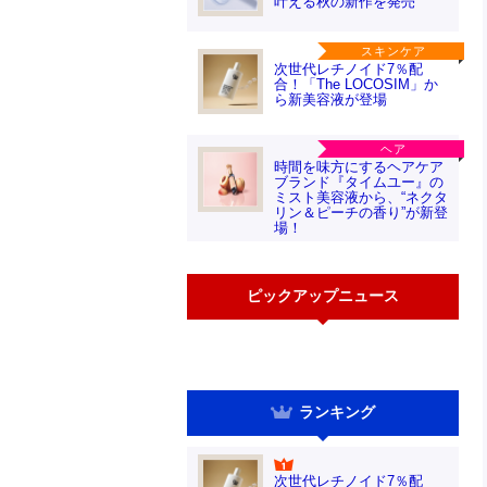
叶える秋の新作を発売
スキンケア
次世代レチノイド7％配
合！「The LOCOSIM」か
ら新美容液が登場
ヘア
時間を味方にするヘアケア
ブランド『タイムユー』の
ミスト美容液から、“ネクタ
リン＆ピーチの香り”が新登
場！
ピックアップニュース
ランキング
次世代レチノイド7％配