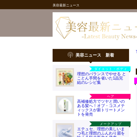
美容最新ニュース
美容ニュース 新着
ダイエット・ボディ
理想のバランスでやせる と
ことん手間を省いた1品完
結のレシピ集
ヘア
高補修処方でツヤと潤いの
ある髪へ！オブ・コスメテ
ィックスが新トリートメン
トを発売
メークアップ
エテュセ、理想の美しいま
つ毛と理想のふんわり眉を