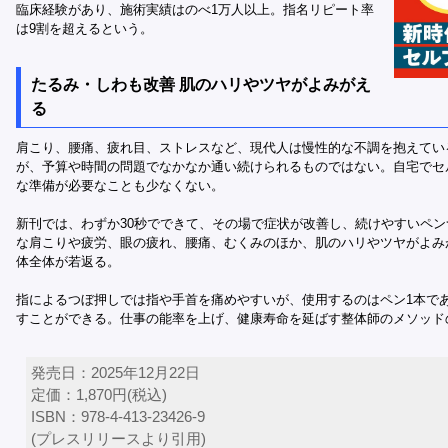
臨床経験があり、施術実績はのべ1万人以上。指名リピート率
は9割を超えるという。
たるみ・しわも改善 肌のハリやツヤがよみがえ
る
肩こり、腰痛、疲れ目、ストレスなど、現代人は慢性的な不調を抱えてい
が、予算や時間の問題でなかなか通い続けられるものではない。自宅でセ
な準備が必要なことも少なくない。
新刊では、わずか30秒でできて、その場で症状が改善し、続けやすいペ
な肩こりや疲労、眼の疲れ、腰痛、むくみのほか、肌のハリやツヤがよみ
体全体が若返る。
指によるつぼ押しでは指や手首を痛めやすいが、使用するのはペン1本で
すことができる。仕事の能率を上げ、健康寿命を延ばす整体師のメソッド
発売日：2025年12月22日
定価：1,870円(税込)
ISBN：978-4-413-23426-9
(プレスリリースより引用)