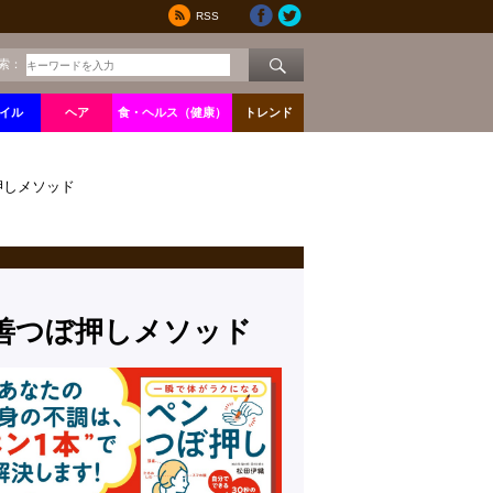
RSS
索：
イル
ヘア
食・ヘルス（健康）
トレンド
押しメソッド
改善つぼ押しメソッド