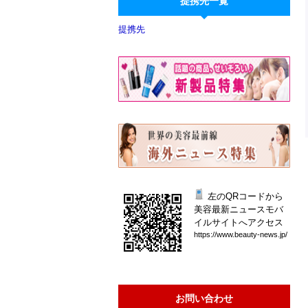
提携先一覧
提携先
左のQRコードから
美容最新ニュースモバ
イルサイトへアクセス
htt
ps:
//w
ww.
bea
uty
-ne
ws.
jp/
お問い合わせ