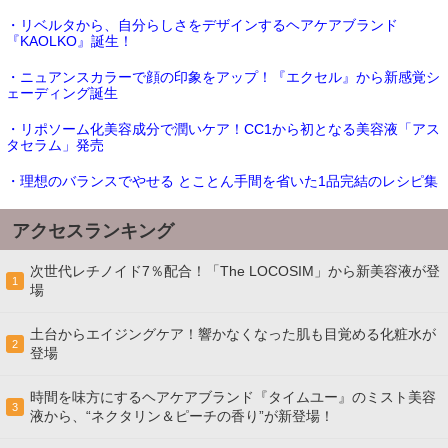
・リベルタから、自分らしさをデザインするヘアケアブランド
『KAOLKO』誕生！
・ニュアンスカラーで顔の印象をアップ！『エクセル』から新感覚シ
ェーディング誕生
・リポソーム化美容成分で潤いケア！CC1から初となる美容液「アス
タセラム」発売
・理想のバランスでやせる とことん手間を省いた1品完結のレシピ集
アクセスランキング
次世代レチノイド7％配合！「The LOCOSIM」から新美容液が登
1
場
土台からエイジングケア！響かなくなった肌も目覚める化粧水が
2
登場
時間を味方にするヘアケアブランド『タイムユー』のミスト美容
3
液から、“ネクタリン＆ピーチの香り”が新登場！