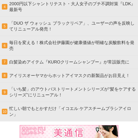
2000円以下シャントリテスト・大人女子のプチ不調対策『LDK』
4
最新号
「DUO ザ ウォッシュ ブラックリペア」、ユーザーの声を反映し
5
てリニューアル発売！
毎日を変える！株式会社伊藤園が健康価値が明確な炭酸飲料を発
6
売
白髪染めアイテム『KUROクリームシャンプー』が常設販売に
7
アイリスオーヤマからホットアイマスクの新製品がお目見え！
8
「いち髪」のアウトバストリートメントシリーズが“髪をケアする
9
シリーズ”にリニューアル！
忙しい朝でもとかすだけ「イコエル ケアスチームブラシアイロ
10
ン」