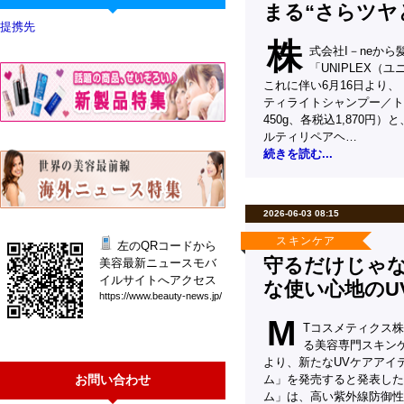
まる“さらツヤ
提携先
株
式会社I－neか
「UNIPLEX（
これに伴い6月16日より
ティライトシャンプー／トリ
450g、各税込1,870円
ルティリペアヘ…
続きを読む...
2026-06-03 08:15
スキンケア
左のQRコードから
守るだけじゃ
美容最新ニュースモバ
イルサイトへアクセス
な使い心地のU
htt
ps:
//w
ww.
bea
uty
-ne
ws.
jp/
M
Tコスメティクス株
る美容専門スキン
より、新たなUVケアアイテ
お問い合わせ
ム」を発売すると発表した。
ム」は、高い紫外線防御性