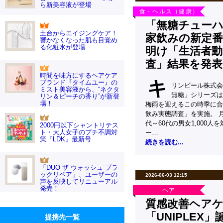
ら新美容液が登場
食・ヘルス（健康）
「無糖チュー
土台からエイジングケア！
家飲みの新定番
響かなくなった肌も目覚め
る化粧水が登場
明け「生活者動
査」結果を発表
時間を味方にするヘアケア
キ
ブランド『タイムユー』の
リンビール株式会
ミスト美容液から、“ネクタ
無糖」シリーズは
リン＆ピーチの香り”が新登
場！
梅雨を迎えるこの時季に合
飲み実態調査」を実施。 
代～60代の男女1,000
2000円以下シャントリテス
ト・大人女子のプチ不調対
ー…
策『LDK』最新号
続きを読む...
「DUO ザ ウォッシュ ブラ
ックリペア」、ユーザーの
2026-06-03 12:15
声を反映してリニューアル
発売！
ヘア
質感改善ヘア
「UNIPLEX
提携先一覧