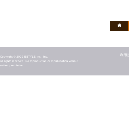
毎日のキレイ情報をお届け
利用
Copyright © 2026 ESTYLE,Inc., Inc.
All rights reserved. No reproduction or republication without
written permission.