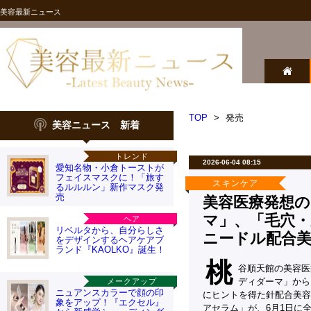
美容最新ニュース
TOP
>
発売
美容ニュース 新着
トレンド
2026-06-04 08:15
愛知名物・小倉トーストが
フェイスマスクに！「旅す
スキンケア
るルルルン」新作マスク発
売
美容医療発想
マ」、「毛穴・
ヘア
リベルタから、自分らしさ
ニードル配合
をデザインするヘアケアブ
ランド『KAOLKO』誕生！
桃
谷順天館の美容医
ディダーマ」から
メークアップ
ニュアンスカラーで顔の印
にヒントを得た針配合美容
象をアップ！『エクセル』
アセラム」が、6月1日に