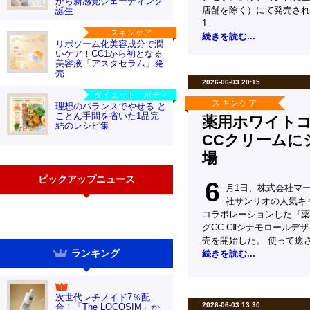
から新感覚シェーディング
店舗を除く）にて発売され
誕生
1…
スキンケア
続きを読む...
リポソーム化美容成分で潤
いケア！CC1から初となる
美容液「アスタセラム」発
売
2026-06-03 20:15
ダイエット・ボディ
スキンケア
理想のバランスでやせる と
ことん手間を省いた1品完
薬用ホワイト
結のレシピ集
CCクリームに
場
ピックアップニュース
6
月1日、株式会社マ
社サンリオの人気キ
コラボレーションした『薬
グCC CⅡシナモロールデ
売を開始した。 使って癒
ランキング
続きを読む...
次世代レチノイド7％配
2026-06-03 13:30
合！「The LOCOSIM」か